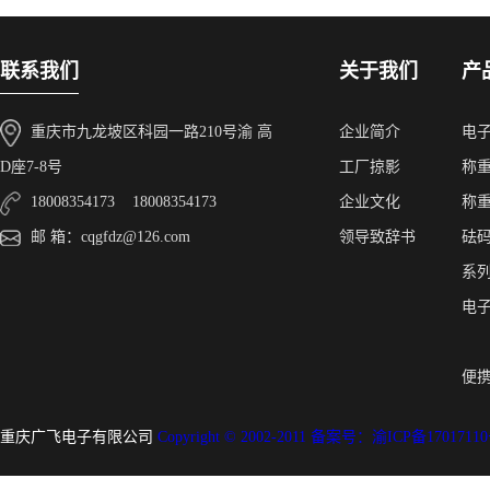
联系我们
关于我们
产
重庆市九龙坡区科园一路210号渝 高
企业简介
电
D座7-8号
工厂掠影
称
18008354173 18008354173
企业文化
称
邮 箱：cqgfdz@126.com
领导致辞书
砝
系
电
便
重庆广飞电子有限公司
Copyright © 2002-2011 备案号：渝ICP备1701711