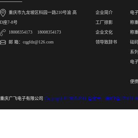
重庆市九龙坡区科园一路210号渝 高
企业简介
电
D座7-8号
工厂掠影
称
18008354173 18008354173
企业文化
称
邮 箱：cqgfdz@126.com
领导致辞书
砝
系
电
便
重庆广飞电子有限公司
Copyright © 2002-2011 备案号：渝ICP备1701711