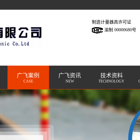
制造计量器具许可证
渝制 00000680号
广飞案例
广飞资讯
技术资料
CASE
NEW
TECHNOLOGY