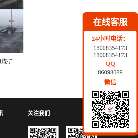
在线客服
24小时电话：
18008354173
18008354173
凤煤矿
QQ
86098089
微信
讯
关注我们