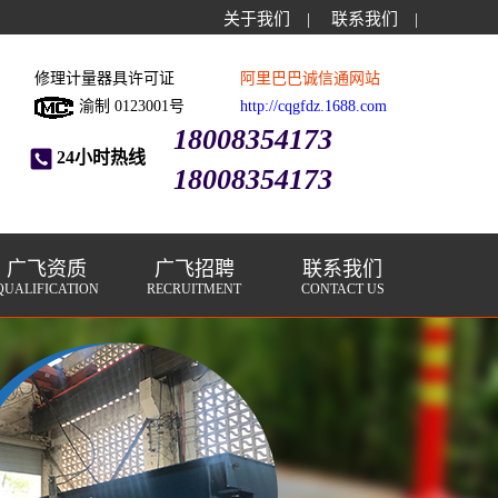
关于我们
|
联系我们
|
修理计量器具许可证
阿里巴巴诚信通网站
渝制 0123001号
http://cqgfdz.1688.com
18008354173
24小时热线
18008354173
广飞资质
广飞招聘
联系我们
QUALIFICATION
RECRUITMENT
CONTACT US