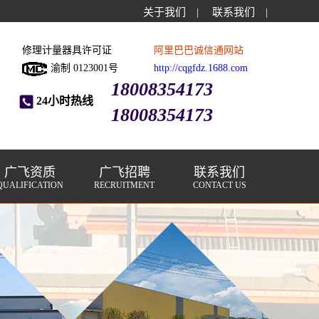
关于我们
|
联系我们
|
修理计量器具许可证
阿里巴巴诚信通网站
渝制 0123001号
http://cqgfdz.1688.com
18008354173
24小时热线
18008354173
广飞资质
广飞招聘
联系我们
QUALIFICATION
RECRUITMENT
CONTACT US