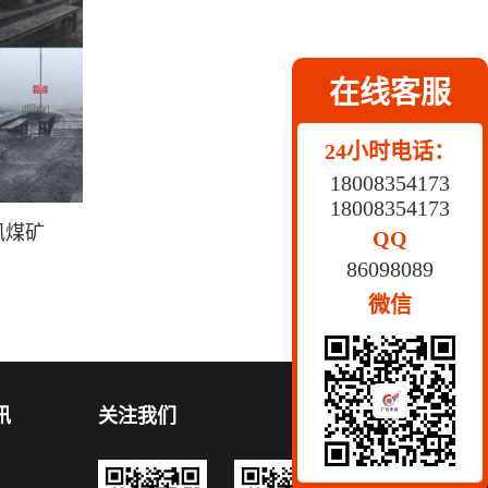
在线客服
24小时电话：
18008354173
18008354173
凤煤矿
QQ
86098089
微信
讯
关注我们