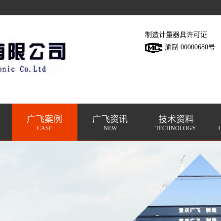
制造计量器具许可证
渝制 00000680号
广飞案例
广飞资讯
技术资料
CASE
NEW
TECHNOLOGY