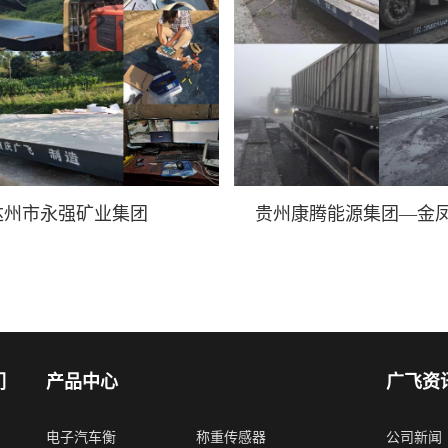
达州市永强矿业集团
贵州康腾能源集团—金
们
产品中心
广飞资
电子汽车衡
称重传感器
公司新闻